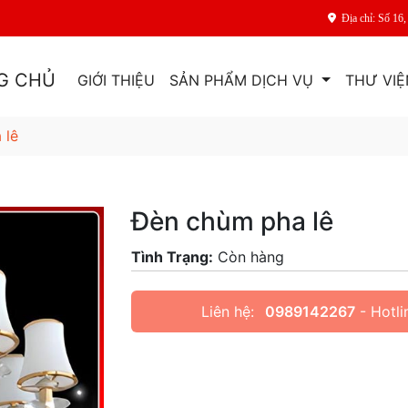
Địa chỉ: Số 1
G CHỦ
GIỚI THIỆU
SẢN PHẨM DỊCH VỤ
THƯ VIỆ
 lê
Đèn chùm pha lê
Tình Trạng:
Còn hàng
Liên hệ:
0989142267
- Hotli