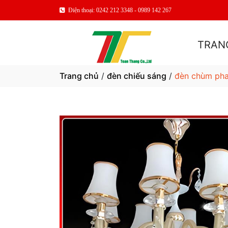
Điện thoại: 0242 212 3348 - 0989 142 267
TRAN
Trang chủ
/
đèn chiếu sáng
/
đèn chùm pha