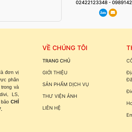
02422123348
-
0989142
VỀ CHÚNG TÔI
T
TRANG CHỦ
CÔ
GIỚI THIỆU
Đị
là đơn vị
Đằ
vực phân
SẢN PHẨM DỊCH VỤ
 trong và
Đi
ivi, LS,
THƯ VIỆN ẢNH
m bảo
CHỈ
Ho
LIÊN HỆ
.
Em