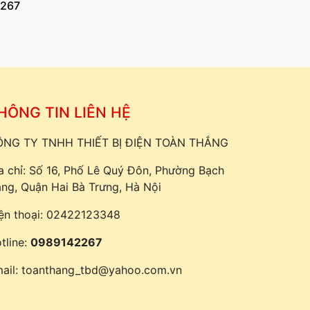
267
HÔNG TIN LIÊN HỆ
NG TY TNHH THIẾT BỊ ĐIỆN TOÀN THẮNG
a chỉ: Số 16, Phố Lê Quý Đôn, Phường Bạch
ng, Quận Hai Bà Trưng, Hà Nội
ện thoại:
02422123348
tline:
0989142267
ail:
toanthang_tbd@yahoo.com.vn