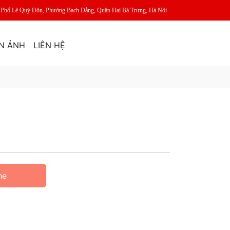
6, Phố Lê Quý Đôn, Phường Bạch Đằng, Quận Hai Bà Trưng, Hà Nội
N ẢNH
LIÊN HỆ
ne